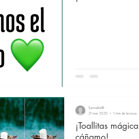
Sannabis®
21 mar 2020
1 min de lectura
¡Toallitas mágic
cáñamo!