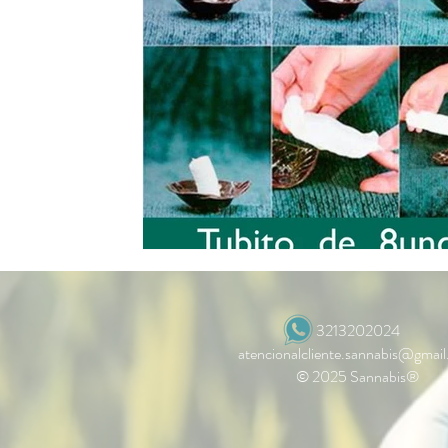
3213202024
atencionalcliente.sannabis@gmai
© 2025 Sannabis®