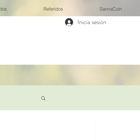
ados
Referidos
SannaCoin
Inicia sesión