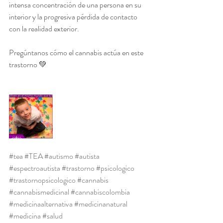
intensa concentración de una persona en su 
interior y la progresiva pérdida de contacto 
con la realidad exterior.
Pregúntanos cómo el cannabis actúa en este 
trastorno 💚
#tea
#TEA
#autismo
#autista
#espectroautista
#trastorno
#psicologico
#trastornopsicologico
#cannabis
#cannabismedicinal
#cannabiscolombia
#medicinaalternativa
#medicinanatural
#medicina
#salud