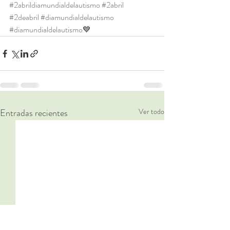
#2abrildiamundialdelautismo
#2abril
#2deabril
#diamundialdelautismo
#diamundialdelautismo
💙 
Entradas recientes
Ver todo