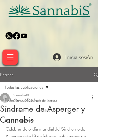
Inicia sesión
Entrada
Todas las publicaciones
Sannabis®
Todas las publicaciones
20 feb 2020
1 min de lectura
Síndrome de Asperger y
Uso medicinal del cannabis
Cannabis
#sannabisinforma
Celebrando el día mundial del Síndrome de 
Asperger este 18 de febrero, hablaremos un 