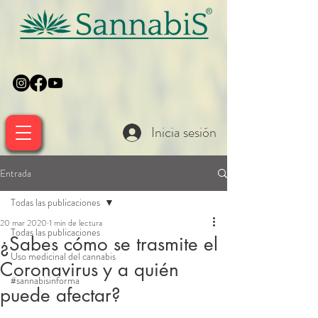
Inicia sesión
Entrada
Todas las publicaciones
20 mar 2020
1 min de lectura
Todas las publicaciones
¿Sabes cómo se trasmite el
Uso medicinal del cannabis
Coronavirus y a quién
#sannabisinforma
puede afectar?