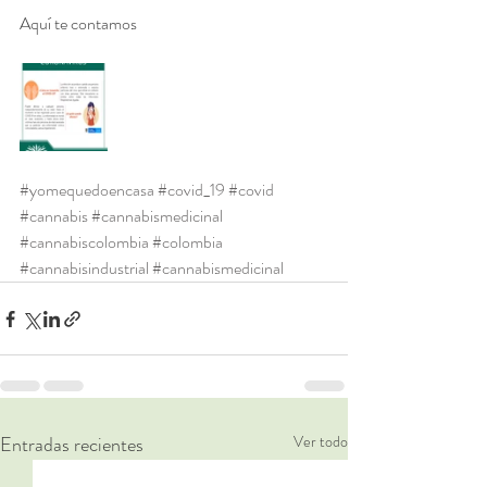
Aquí te contamos 
#yomequedoencasa
#covid_19
#covid
#cannabis
#cannabismedicinal
#cannabiscolombia
#colombia
#cannabisindustrial
#cannabismedicinal
Entradas recientes
Ver todo