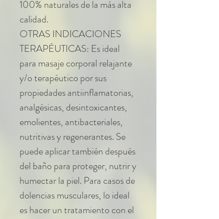
100% naturales de la más alta
calidad.
OTRAS INDICACIONES
TERAPÉUTICAS: Es ideal
para masaje corporal relajante
y/o terapéutico por sus
propiedades antiinflamatorias,
analgésicas, desintoxicantes,
emolientes, antibacteriales,
nutritivas y regenerantes. Se
puede aplicar también después
del baño para proteger, nutrir y
humectar la piel. Para casos de
dolencias musculares, lo ideal
es hacer un tratamiento con el