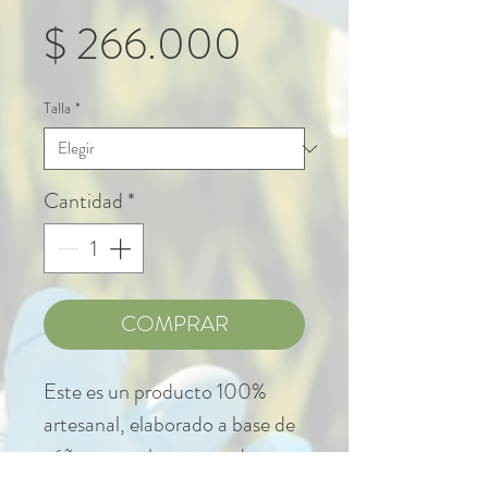
Precio
$ 266.000
Talla
*
Cantidad
*
COMPRAR
Este es un producto 100%
artesanal, elaborado a base de
cáñamo por las manos de una