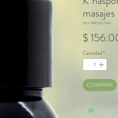
K´naspor
masaje
SKU: PRECIO DMY
$ 156.
Cantidad
*
COMPRAR