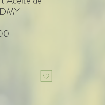
t Aceite de
s DMY
Precio
000