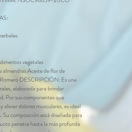
INVIMA: NSOC98859-20CO
AS:
herbales
dimentos vegetales
mendras Aceite de flor de
 de Romero DESCRIPCIÓN: Es una
rales, elaborada para brindar
lud. Por sus componentes que
y aliviar dolores musculares, es ideal
s. Su composición está diseñada para
oducto penetre hasta la más profunda