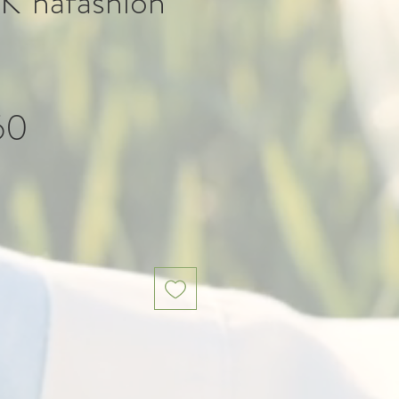
 K´nafashion
Precio
60