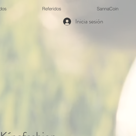
ados
Referidos
SannaCoin
Inicia sesión