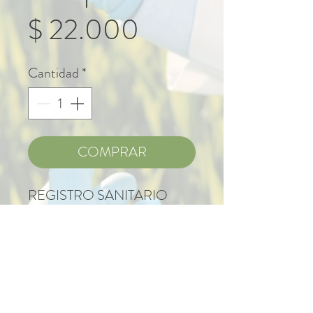
Precio
$ 22.000
Cantidad
*
COMPRAR
REGISTRO SANITARIO
INVIMA: NSOC86910-
18CO