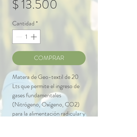
Precio
$ 13.500
de
Cantidad
*
oferta
COMPRAR
Matera de Geo-textil de 20
Lts que permite el ingreso de
gases fundamentales
(Nitrógeno, Oxígeno, CO2)
para la alimentación radicular y
microbiológica en el sustrato.
La tela es resistente y