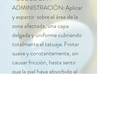
ADMINISTRACIÓN: Aplicar
y esparcir sobre el área de la
zona afectada, una capa
delgada y uniforme cubriendo
totalmente el tatuaje. Frotar
suave y constantemente, sin
causar fricción, hasta sentir
que la piel haya absorbido el
producto parcialmente.
Es recomendable su uso, hasta
que el tatuaje haya cicatrizado
en su totalidad
(aproximadamente de entre 8
a 30 días) para mantenerlo
humectado. Aplicarla mínimo