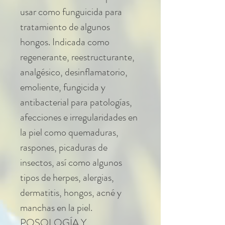
usar como funguicida para
tratamiento de algunos
hongos. Indicada como
regenerante, reestructurante,
analgésico, desinflamatorio,
emoliente, fungicida y
antibacterial para patologías,
afecciones e irregularidades en
la piel como quemaduras,
raspones, picaduras de
insectos, así como algunos
tipos de herpes, alergias,
dermatitis, hongos, acné y
manchas en la piel.
POSOLOGÍA Y