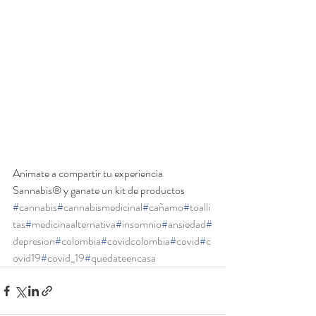
Animate a compartir tu experiencia 
Sannabis® y ganate un kit de productos 
#
cannabis
#
cannabismedicinal
#
cañamo
#
toalli
tas
#
medicinaalternativa
#
insomnio
#
ansiedad
#
depresion
#
colombia
#
covidcolombia
#
covid
#
c
ovid19
#
covid_19
#
quedateencasa