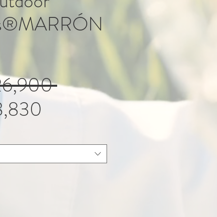
utdoor
bis®MARRÓN
Regular
26,900 
Sale
Price
,830
Price