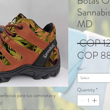
Botas O
Sanna
MD
 COP 1
COP 88
Size
*
Select
Quantity
*
rfectas para tus caminatas y
o!