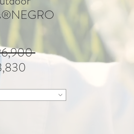
utdoor
bis®NEGRO
Regular
26,900 
Sale
Price
,830
Price