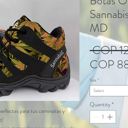
Botas O
Sanna
MD
 COP 1
COP 88
Size
*
Select
Quantity
*
rfectas para tus caminatas y
o!