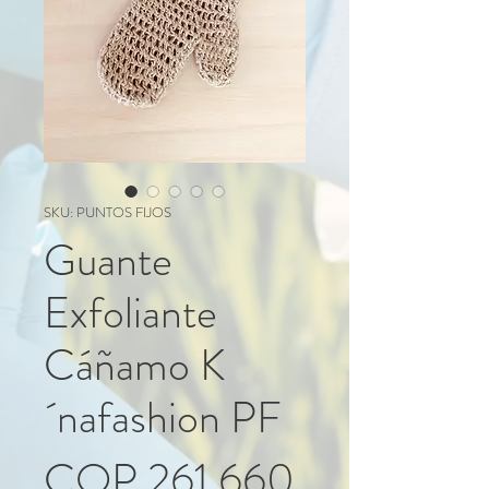
SKU: PUNTOS FIJOS
Guante
Exfoliante
Cáñamo K
´nafashion PF
Price
COP 261,660