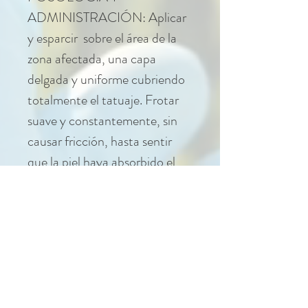
ADMINISTRACIÓN: Aplicar
y esparcir sobre el área de la
zona afectada, una capa
delgada y uniforme cubriendo
totalmente el tatuaje. Frotar
suave y constantemente, sin
causar fricción, hasta sentir
que la piel haya absorbido el
producto parcialmente.
Es recomendable su uso, hasta
que el tatuaje haya cicatrizado
en su totalidad
(aproximadamente de entre 8
a 30 días) para mantenerlo
humectado. Aplicarla mínimo