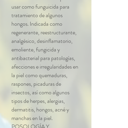
usar como funguicida para
tratamiento de algunos
hongos. Indicada como
regenerante, reestructurante,
analgésico, desinflamatorio,
emoliente, fungicida y
antibacterial para patologías,
afecciones e irregularidades en
la piel como quemaduras,
raspones, picaduras de
insectos, así como algunos
tipos de herpes, alergias,
dermatitis, hongos, acné y
manchas en la piel.
POSOLOGÍA Y