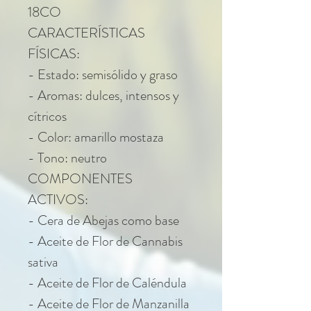
18CO
CARACTERÍSTICAS
FÍSICAS:
- Estado: semisólido y graso
- Aromas: dulces, intensos y
cítricos
- Color: amarillo mostaza
- Tono: neutro
COMPONENTES
ACTIVOS:
- Cera de Abejas como base
- Aceite de Flor de Cannabis
sativa
- Aceite de Flor de Caléndula
- Aceite de Flor de Manzanilla