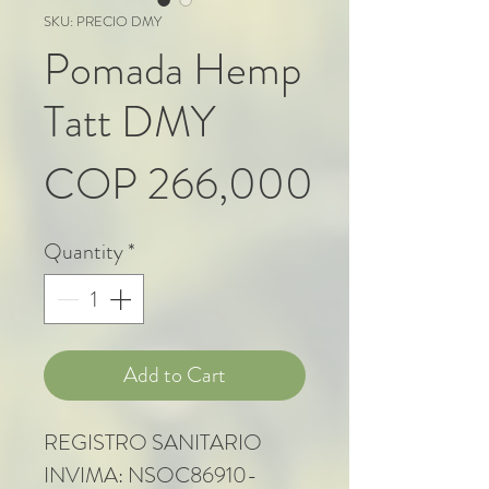
SKU: PRECIO DMY
Pomada Hemp
Tatt DMY
Price
COP 266,000
Quantity
*
Add to Cart
REGISTRO SANITARIO
INVIMA: NSOC86910-