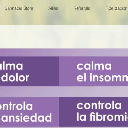
Sannabis Store
Allies
Referrals
Fidelización